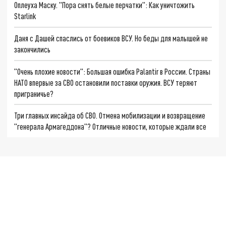
Оплеуха Маску. "Пора снять белые перчатки": Как уничтожить
Starlink
Даня с Дашей спаслись от боевиков ВСУ. Но беды для малышей не
закончились
"Очень плохие новости": Большая ошибка Palantir в России. Страны
НАТО впервые за СВО остановили поставки оружия. ВСУ теряют
приграничье?
Три главных инсайда об СВО. Отмена мобилизации и возвращение
"генерала Армагеддона"? Отличные новости, которые ждали все