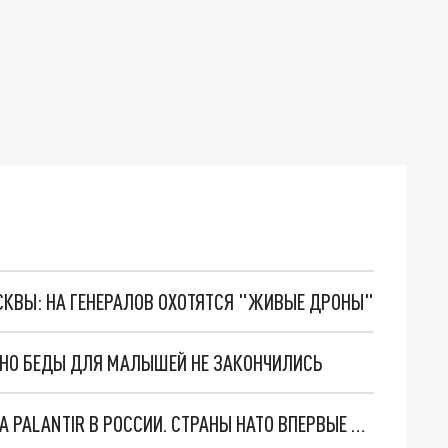
ОСКВЫ: НА ГЕНЕРАЛОВ ОХОТЯТСЯ "ЖИВЫЕ ДРОНЫ"
. НО БЕДЫ ДЛЯ МАЛЫШЕЙ НЕ ЗАКОНЧИЛИСЬ
"ОЧЕНЬ ПЛОХИЕ НОВОСТИ": БОЛЬШАЯ ОШИБКА PALANTIR В РОССИИ. СТРАНЫ НАТО ВПЕРВЫЕ ЗА СВО ОСТАНОВИЛИ ПОСТАВКИ ОРУЖИЯ. ВСУ ТЕРЯЮТ ПРИГРАНИЧЬЕ?