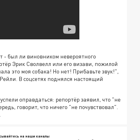
т - был ли виновником невероятного
ртёр Эрик Сволвелл или его визави, пожилой
ла это моя собака! Но нет! Прибавьте звук!",
О'Рейли. В соцсетях поднялся настоящий
 успели оправдаться: репортёр заявил, что "не
ередь, говорит, что ничего "не почувствовал".
.
сывайтесь на наши каналы