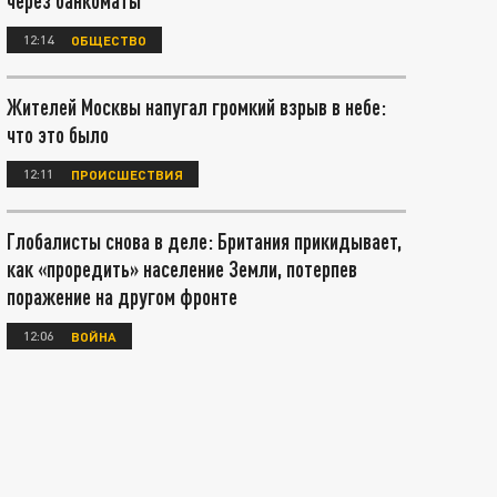
через банкоматы
12:14
ОБЩЕСТВО
Жителей Москвы напугал громкий взрыв в небе:
что это было
12:11
ПРОИСШЕСТВИЯ
Глобалисты снова в деле: Британия прикидывает,
как «проредить» население Земли, потерпев
поражение на другом фронте
12:06
ВОЙНА