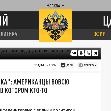
МОСКВА
ИЙ
Ц
АЛИТИКА
ЭФИР
ФОТО: ЦАРЬГРАД
ПОДПИШИТЕСЬ:
АКА": АМЕРИКАНЦЫ ВОВСЮ
В КОТОРОМ КТО-ТО
мя телеинтервью с видным политиком