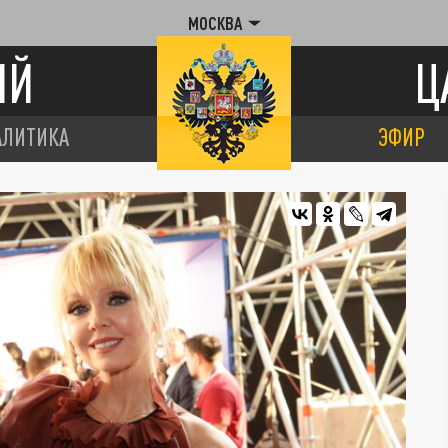
МОСКВА
ИЙ
Ц
АЛИТИКА
ЭФИР