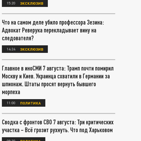
15:20
ЭКСКЛЮЗИВ
Что на самом деле убило профессора Зезина:
Адвокат Реверука перекладывает вину на
следователя?
14:24
ЭКСКЛЮЗИВ
Главное в иноСМИ 7 августа: Трамп почти помирил
Москву и Киев. Украинца схватили в Германии за
шпионаж. Штаты просят вернуть бывшего
морпеха
11:00
ПОЛИТИКА
Сводка с фронтов СВО 7 августа: Три критических
участка – Всё грозит рухнуть. Что под Харьковом
08:30
ПОЛИТИКА