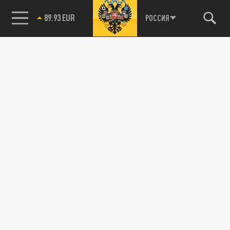
89.93 EUR
РОССИЯ
115093, г. Москва, переулок Партийный,
д.1, к.57, стр.3, эт.1, пом.I, ком.45
Тел.:
+7 (495) 374-77-73
info@tsargrad.tv
Адрес для пресс-релизов
press@tsargrad.tv