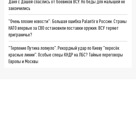
Даня с Дашей спаслись от боевиков ВСУ. Но беды для малышей не
закончились
"Очень плохие новости": Большая ошибка Palantir в России. Страны
НАТО впервые за СВО остановили поставки оружия. ВСУ теряют
приграничье?
"Терпение Путина лопнуло". Рекордный удар по Киеву "пересёк
красные линии". Особые спецы КНДР на ЛБС? Тайные переговоры
Европы и Москвы