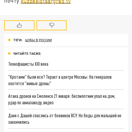
почту
kuzbas@tsargrad.tv
ТЕГИ:
ШУБЫ В РОССИИ
ЧИТАЙТЕ ТАКЖЕ:
Технофашисты XXI века
"Кротами" были все? Теракт в центре Москвы: На генералов
охотятся "живые дроны"
Атака дронов на Смоленск 21 января: беспилотник упал на дом,
удар по авиазаводу, видео
Даня с Дашей спаслись от боевиков ВСУ. Но беды для малышей не
закончились