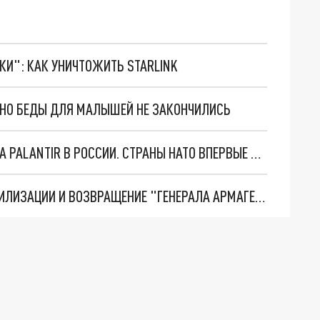
ТКИ": КАК УНИЧТОЖИТЬ STARLINK
. НО БЕДЫ ДЛЯ МАЛЫШЕЙ НЕ ЗАКОНЧИЛИСЬ
"ОЧЕНЬ ПЛОХИЕ НОВОСТИ": БОЛЬШАЯ ОШИБКА PALANTIR В РОССИИ. СТРАНЫ НАТО ВПЕРВЫЕ ЗА СВО ОСТАНОВИЛИ ПОСТАВКИ ОРУЖИЯ. ВСУ ТЕРЯЮТ ПРИГРАНИЧЬЕ?
ТРИ ГЛАВНЫХ ИНСАЙДА ОБ СВО. ОТМЕНА МОБИЛИЗАЦИИ И ВОЗВРАЩЕНИЕ "ГЕНЕРАЛА АРМАГЕДДОНА"? ОТЛИЧНЫЕ НОВОСТИ, КОТОРЫЕ ЖДАЛИ ВСЕ