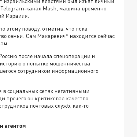
* израильскими властями был изъят личный
т Telegram-канал Mash, машина временно
ей Израиля.
о этому поводу, отметив, что пока
во семьи. Сам Макаревич* находится сейчас
нам.
Россию после начала спецоперации и
 историю о попытке мошенничества
вшегося сотрудником информационного
ся в социальных сетях негативными
и прочего он критиковал качество
отрудников почтовых служб, как-то
м агентом