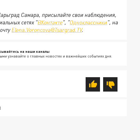
 Царьград Самара, присылайте свои наблюдения,
иальных сетях "
ВКонтакте
", "
Одноклассники
", на
почту
Elena.Voroncova@Tsargrad.TV
.
сывайтесь на наши каналы
ыми узнавайте о главных новостях и важнейших событиях дня.
Я