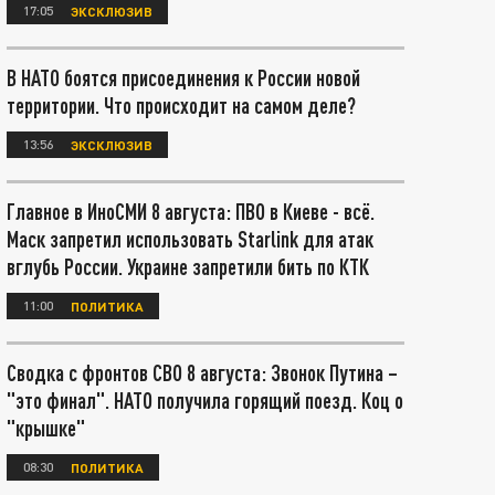
17:05
ЭКСКЛЮЗИВ
В НАТО боятся присоединения к России новой
территории. Что происходит на самом деле?
13:56
ЭКСКЛЮЗИВ
Главное в ИноСМИ 8 августа: ПВО в Киеве - всё.
Маск запретил использовать Starlink для атак
вглубь России. Украине запретили бить по КТК
11:00
ПОЛИТИКА
Сводка с фронтов СВО 8 августа: Звонок Путина –
"это финал". НАТО получила горящий поезд. Коц о
"крышке"
08:30
ПОЛИТИКА