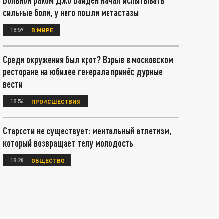
Больной раком Джо Байден начал испытывать
сильные боли, у него пошли метастазы
18:59
В МИРЕ
Среди окружения был крот? Взрыв в московском
ресторане на юбилее генерала принёс дурные
вести
18:56
ПРОИСШЕСТВИЯ
Старости не существует: ментальный атлетизм,
который возвращает телу молодость
18:28
ОБЩЕСТВО