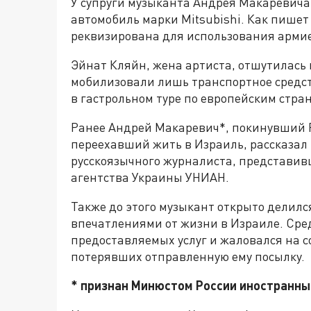
У супруги музыканта Андрея Макаревича
автомобиль марки Mitsubishi. Как пише
реквизирована для использования арми
Эйнат Кляйн, жена артиста, отшутилась п
мобилизовали лишь транспортное средст
в гастрольном туре по европейским стра
Ранее Андрей Макаревич*, покинувший 
переехавший жить в Израиль, рассказал
русскоязычного журналиста, представи
агентства Украины УНИАН.
Также до этого музыкант открыто делил
впечатлениями от жизни в Израиле. Сред
предоставляемых услуг и жаловался на с
потерявших отправленную ему посылку.
* признан Минюстом России иностранны