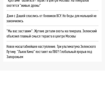
"Кротами" были все? Теракт в центре Москвы: На генералов
охотятся "живые дроны"
Даня с Дашей спаслись от боевиков ВСУ. Но беды для малышей не
закончились
"Мы вас заставим": Жуткие детали охоты на генерала. Зеленский
объяснил главный смысл теракта в центре Москвы
Новое масштабнейшее наступление. Три ультиматума Зеленского
Путину. "Львов Кима" поставят на ПВО? Глобальный прорыв под
Запорожьем