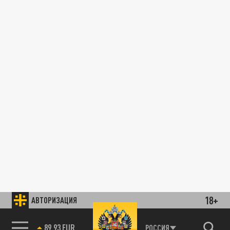
18+
АВТОРИЗАЦИЯ
89.93 EUR
РОССИЯ