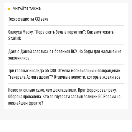
ЧИТАЙТЕ ТАКЖЕ:
Технофашисты XXI века
Оплеуха Маску. "Пора снять белые перчатки": Как уничтожить
Starlink
Даня с Дашей спаслись от боевиков ВСУ. Но беды для малышей не
закончились
Три главных инсайда об СВО. Отмена мобилизации и возвращение
"генерала Армагеддона"? Отличные новости, которые ждали все
Новости сильно хуже, чем докладывали. Враг форсировал реку.
Оборона провалена. Кто по глупости спалил позиции ВС России на
важнейшем фронте?