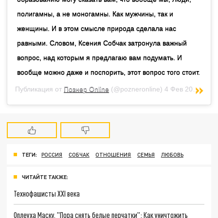
полигамны, а не моногамны. Как мужчины, так и
женщины. И в этом смысле природа сделала нас
равными. Словом, Ксения Собчак затронула важный
вопрос, над которым я предлагаю вам подумать. И
вообще можно даже и поспорить, этот вопрос того стоит.
Публикация от
Познер Online
(@pozneronline)
4 Фев 2019 в 11:11 PST
ТЕГИ:
РОССИЯ
СОБЧАК
ОТНОШЕНИЯ
СЕМЬЯ
ЛЮБОВЬ
ЧИТАЙТЕ ТАКЖЕ:
Технофашисты XXI века
Оплеуха Маску. "Пора снять белые перчатки": Как уничтожить