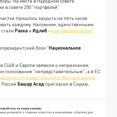
оры. На места в Народном совете
е в совете 250 "портфелей".
частки пришлось закрыть на пять часов
совать каждому. Напомним, единственными
, стали
Ракка
и
Идлиб
-
они находятся под
президентский блок "
Национальное
 в США и Европе заявили о непризнании
и голосование "непредставительным", а в ЕС
евозможно провести выборы без нарушений
.
 России
Башар Асад
пригласил в Сирию,
сывайтесь на наши каналы
ыми узнавайте о главных новостях и важнейших событиях дня.