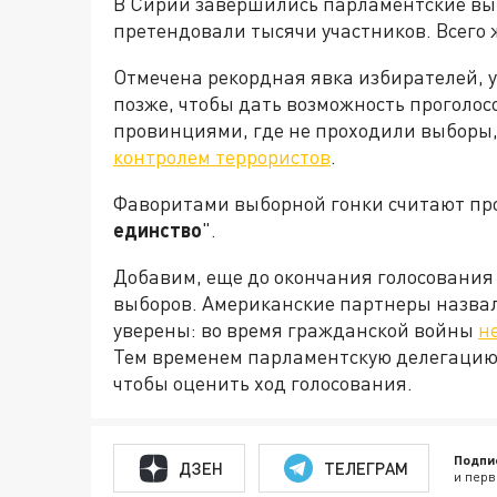
В Сирии завершились парламентские выб
претендовали тысячи участников. Всего ж
Отмечена рекордная явка избирателей, у
позже, чтобы дать возможность проголо
провинциями, где не проходили выборы
контролем террористов
.
Фаворитами выборной гонки считают про
единство
".
Добавим, еще до окончания голосования
выборов. Американские партнеры назвал
уверены: во время гражданской войны
н
Тем временем парламентскую делегацию
чтобы оценить ход голосования.
Подпи
ДЗЕН
ТЕЛЕГРАМ
и перв