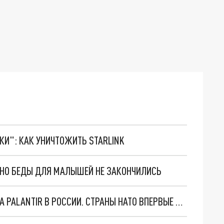
ТКИ": КАК УНИЧТОЖИТЬ STARLINK
. НО БЕДЫ ДЛЯ МАЛЫШЕЙ НЕ ЗАКОНЧИЛИСЬ
"ОЧЕНЬ ПЛОХИЕ НОВОСТИ": БОЛЬШАЯ ОШИБКА PALANTIR В РОССИИ. СТРАНЫ НАТО ВПЕРВЫЕ ЗА СВО ОСТАНОВИЛИ ПОСТАВКИ ОРУЖИЯ. ВСУ ТЕРЯЮТ ПРИГРАНИЧЬЕ?