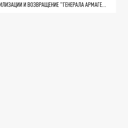
ТРИ ГЛАВНЫХ ИНСАЙДА ОБ СВО. ОТМЕНА МОБИЛИЗАЦИИ И ВОЗВРАЩЕНИЕ "ГЕНЕРАЛА АРМАГЕДДОНА"? ОТЛИЧНЫЕ НОВОСТИ, КОТОРЫЕ ЖДАЛИ ВСЕ