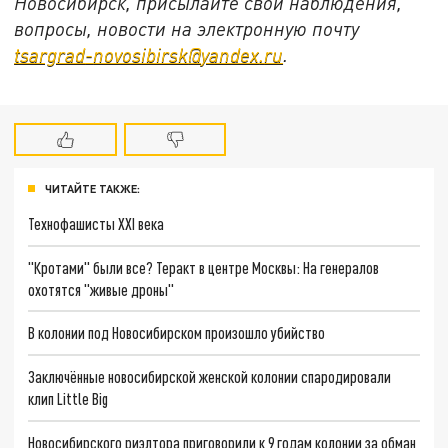
Новосибирск, присылайте свои наблюдения,
вопросы, новости на электронную почту
tsargrad
-
novosibirsk
@
yandex
.
ru
.
ЧИТАЙТЕ ТАКЖЕ:
Технофашисты XXI века
"Кротами" были все? Теракт в центре Москвы: На генералов
охотятся "живые дроны"
В колонии под Новосибирском произошло убийство
Заключённые новосибирской женской колонии спародировали
клип Little Big
Новосибирского риэлтора приговорили к 9 годам колонии за обман