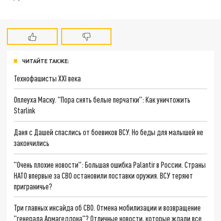
ЧИТАЙТЕ ТАКЖЕ:
Технофашисты XXI века
Оплеуха Маску. "Пора снять белые перчатки": Как уничтожить
Starlink
Даня с Дашей спаслись от боевиков ВСУ. Но беды для малышей не
закончились
"Очень плохие новости": Большая ошибка Palantir в России. Страны
НАТО впервые за СВО остановили поставки оружия. ВСУ теряют
приграничье?
Три главных инсайда об СВО. Отмена мобилизации и возвращение
"генерала Армагеддона"? Отличные новости, которые ждали все