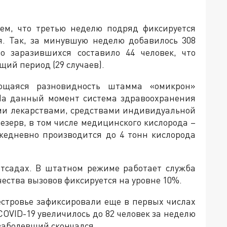
тем, что третью неделю подряд фиксируется
я. Так, за минувшую неделю добавилось 308
во заразившихся составило 44 человек, что
щий период (29 случаев).
ющаяся разновидность штамма «омикрон»
 На данный момент система здравоохранения
ми лекарствами, средствами индивидуальной
езерв, в том числе медицинского кислорода –
Ежедневно производится до 4 тонн кислорода
етсадах. В штатном режиме работает служба
ества вызовов фиксируется на уровне 10%.
естровье зафиксировали еще в первых числах
COVID-19 увеличилось до 82 человек за неделю
 заболевший скончался.