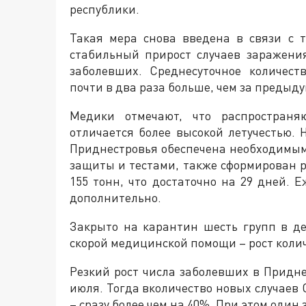
республики.
Такая мера снова введена в связи с 
стабильный прирост случаев заражени
заболевших. Среднесуточное количест
почти в два раза больше, чем за предыду
Медики отмечают, что распространя
отличается более высокой летучестью.
Приднестровья обеспечена необходимы
защиты и тестами, также сформирован р
155 тонн, что достаточно на 29 дней. 
дополнительно.
Закрыто на карантин шесть групп в д
скорой медицинской помощи – рост колич
Резкий рост числа заболевших в Придн
июля. Тогда вколичество новых случаев 
– сразу более чем на 40%. При этом один