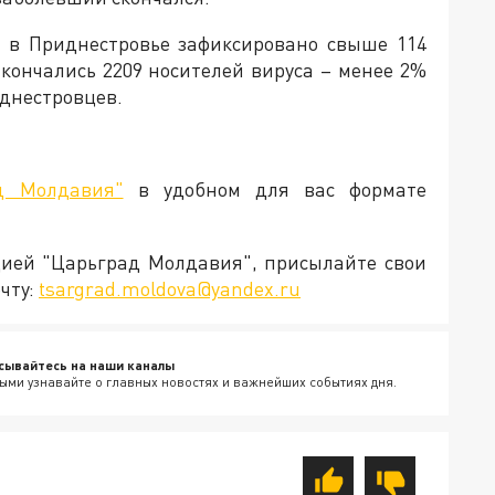
а в Приднестровье зафиксировано свыше 114
кончались 2209 носителей вируса – менее 2%
иднестровцев.
д Молдавия"
в удобном для вас формате
кцией "Царьград Молдавия", присылайте свои
чту:
tsargrad.moldova@yandex.ru
сывайтесь на наши каналы
ыми узнавайте о главных новостях и важнейших событиях дня.