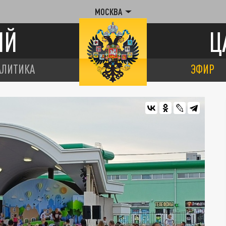
МОСКВА
ИЙ
Ц
АЛИТИКА
ЭФИР