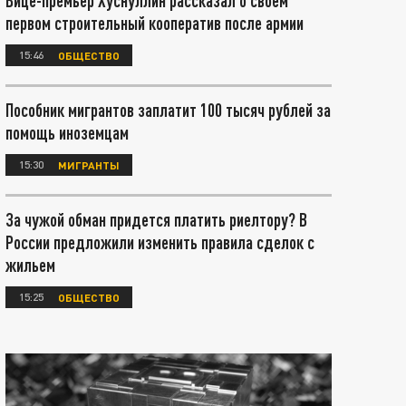
Вице-премьер Хуснуллин рассказал о своём
первом строительный кооператив после армии
15:46
ОБЩЕСТВО
Пособник мигрантов заплатит 100 тысяч рублей за
помощь иноземцам
15:30
МИГРАНТЫ
За чужой обман придется платить риелтору? В
России предложили изменить правила сделок с
жильем
15:25
ОБЩЕСТВО