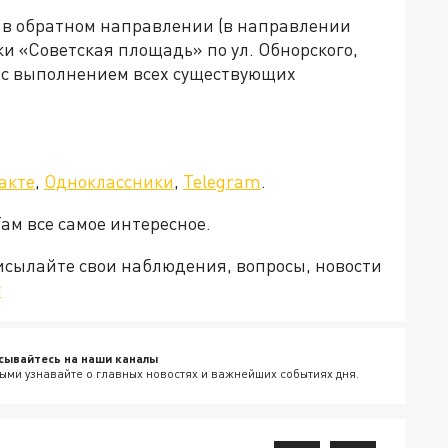
в обратном направлении (в направлении
и «Советская площадь» по ул. Обнорского,
у с выполнением всех существующих
акте
,
Одноклассники
,
Telegram
.
Там все самое интересное.
рисылайте свои наблюдения, вопросы, новости
v
сывайтесь на наши каналы
ыми узнавайте о главных новостях и важнейших событиях дня.