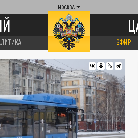
МОСКВА
ИЙ
Ц
АЛИТИКА
ЭФИР