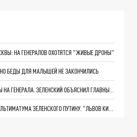
ОСКВЫ: НА ГЕНЕРАЛОВ ОХОТЯТСЯ "ЖИВЫЕ ДРОНЫ"
. НО БЕДЫ ДЛЯ МАЛЫШЕЙ НЕ ЗАКОНЧИЛИСЬ
"МЫ ВАС ЗАСТАВИМ": ЖУТКИЕ ДЕТАЛИ ОХОТЫ НА ГЕНЕРАЛА. ЗЕЛЕНСКИЙ ОБЪЯСНИЛ ГЛАВНЫЙ СМЫСЛ ТЕРАКТА В ЦЕНТРЕ МОСКВЫ
НОВОЕ МАСШТАБНЕЙШЕЕ НАСТУПЛЕНИЕ. ТРИ УЛЬТИМАТУМА ЗЕЛЕНСКОГО ПУТИНУ. "ЛЬВОВ КИМА" ПОСТАВЯТ НА ПВО? ГЛОБАЛЬНЫЙ ПРОРЫВ ПОД ЗАПОРОЖЬЕМ