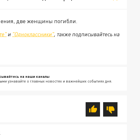
нения, две женщины погибли.
те"
и
"Одноклассники"
, также подписывайтесь на
сывайтесь на наши каналы
ыми узнавайте о главных новостях и важнейших событиях дня.
Л