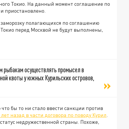
ого Токио. На данный момент соглашение по
ми приостановлено.
 заморозку полагающихся по соглашению
 Токио перед Москвой не будут выполнены,
м рыбакам осуществлять промысел в
ной квоты у южных Курильских островов,
 что бы то ни стало ввести санкции против
 лет назад в части договора по поводу Курил
.
статус недружественной страны. Похоже,