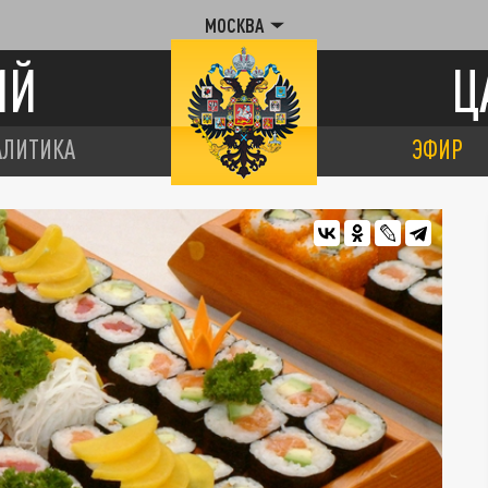
МОСКВА
ИЙ
Ц
АЛИТИКА
ЭФИР