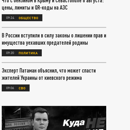
Что с бензином в Крыму и Севастополе 8 августа:
цены, лимиты и QR-коды на АЗС
09:24
ОБЩЕСТВО
В России вступили в силу законы о лишении прав и
имущества уехавших предателей родины
09:20
ПОЛИТИКА
Эксперт Патаман объяснил, что может спасти
жителей Украины от киевского режима
09:06
СВО