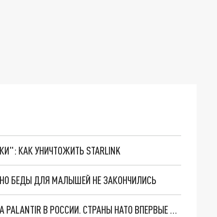
ТКИ": КАК УНИЧТОЖИТЬ STARLINK
. НО БЕДЫ ДЛЯ МАЛЫШЕЙ НЕ ЗАКОНЧИЛИСЬ
"ОЧЕНЬ ПЛОХИЕ НОВОСТИ": БОЛЬШАЯ ОШИБКА PALANTIR В РОССИИ. СТРАНЫ НАТО ВПЕРВЫЕ ЗА СВО ОСТАНОВИЛИ ПОСТАВКИ ОРУЖИЯ. ВСУ ТЕРЯЮТ ПРИГРАНИЧЬЕ?