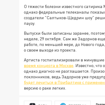
О тяжести болезни известного сатирика
однако федеральные телеканалы показыва
создатели "Салтыков-Щедрин шоу" решил
паузу.
Выпуски были записаны заранее, поэтом
неделе, 29 октября. Сам же Задорнов еще
работе, по меньшей мере, до Нового год
о своем выходе из проекта.
Артиста госпитализировали в минувшие 
время концерта в Москве
. Известно, что
однако диагноз не разглашается. Произ
поклонников, ведь Задорнов уже предупр
будет лечиться в Прибалтике с примене
версию о раке легких.
Подпи