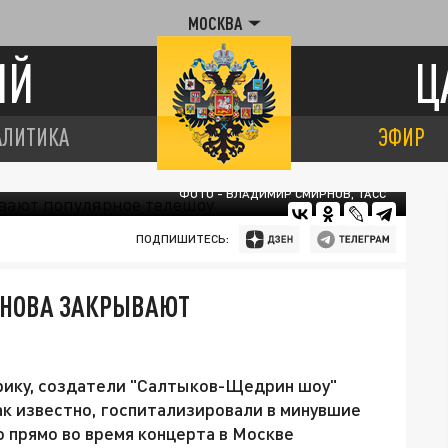
МОСКВА
ИЙ
Ц
АЛИТИКА
ЭФИР
ФОТО - ВЛАДИМИР СМИРНОВ, ТАСС
ПОДПИШИТЕСЬ:
РНОВА ЗАКРЫВАЮТ
ирику, создатели "Салтыков-Щедрин шоу"
ак известно, госпитализировали в минувшие
о прямо во время концерта в Москве