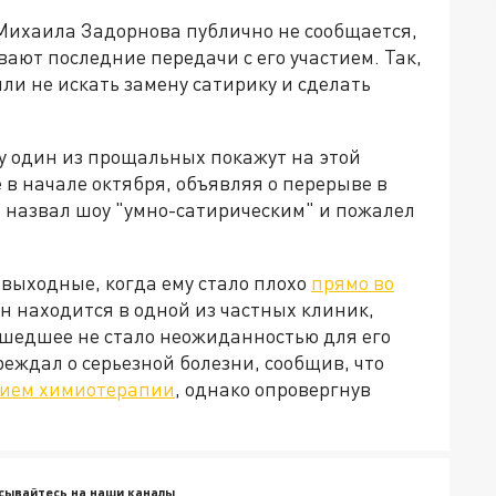
 Михаила Задорнова публично не сообщается,
ют последние передачи с его участием. Так,
и не искать замену сатирику и сделать
у один из прощальных покажут на этой
 в начале октября, объявляя о перерыве в
а, назвал шоу "умно-сатирическим" и пожалел
выходные, когда ему стало плохо
прямо во
 он находится в одной из частных клиник,
ошедшее не стало неожиданностью для его
еждал о серьезной болезни, сообщив, что
нием химиотерапии
, однако опровергнув
сывайтесь на наши каналы