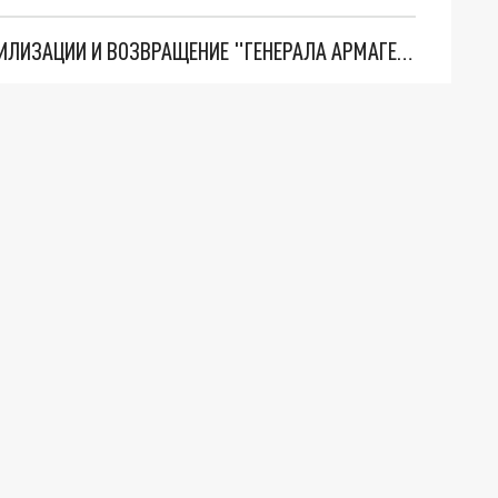
ТРИ ГЛАВНЫХ ИНСАЙДА ОБ СВО. ОТМЕНА МОБИЛИЗАЦИИ И ВОЗВРАЩЕНИЕ "ГЕНЕРАЛА АРМАГЕДДОНА"? ОТЛИЧНЫЕ НОВОСТИ, КОТОРЫЕ ЖДАЛИ ВСЕ