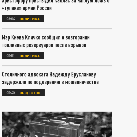
Христофору пристыдил Каллас за наглую ложь о
«тупике» армии России
06:04
ПОЛИТИКА
Мэр Киева Кличко сообщил о возгорании
топливных резервуаров после взрывов
05:51
ПОЛИТИКА
Столичного адвоката Надежду Ерусланову
задержали по подозрению в мошенничестве
05:40
ОБЩЕСТВО