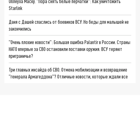
Оплеуха Маску. "Пора снять белые перчатки": Как уничтожить
Starlink
Даня с Дашей спаслись от боевиков ВСУ. Но беды для малышей не
закончились
"Очень плохие новости": Большая ошибка Palantir в России. Страны
НАТО впервые за СВО остановили поставки оружия. ВСУ теряют
приграничье?
Три главных инсайда об СВО. Отмена мобилизации и возвращение
"генерала Армагеддона"? Отличные новости, которые ждали все