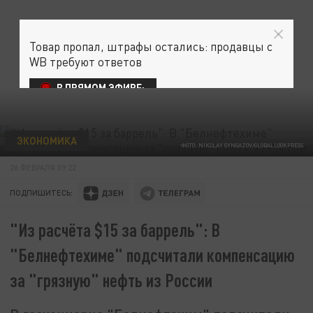
Товар пропал, штрафы остались: продавцы с
WB требуют ответов
В ПРЯМОМ ЭФИРЕ:
ЭКОНОМИКА
ФОТО: NIKOLAY GYNGAZOV/GLOBALLOOKPRESS
26 ФЕВРАЛЯ 09:22
ПОДПИШИТЕСЬ:
"Из расчёта $15 за баррель": В
"Белнефтехиме" подсчитали компенсацию
за "грязную" нефть из России