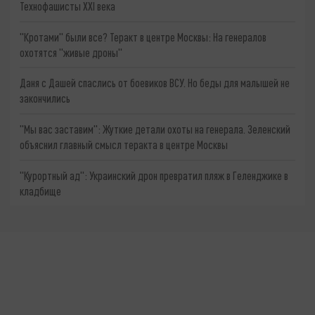
Технофашисты XXI века
"Кротами" были все? Теракт в центре Москвы: На генералов
охотятся "живые дроны"
Даня с Дашей спаслись от боевиков ВСУ. Но беды для малышей не
закончились
"Мы вас заставим": Жуткие детали охоты на генерала. Зеленский
объяснил главный смысл теракта в центре Москвы
"Курортный ад": Украинский дрон превратил пляж в Геленджике в
кладбище