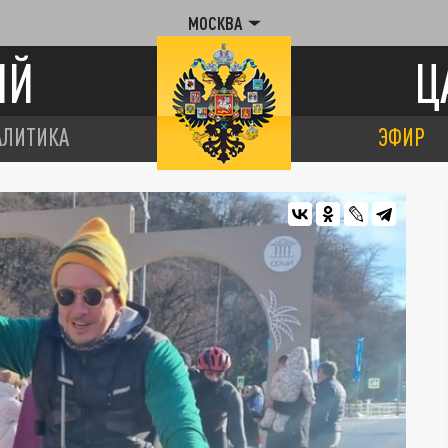
МОСКВА
ИЙ
Ц
АЛИТИКА
ЭФИР