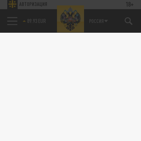
18+
АВТОРИЗАЦИЯ
89.93 EUR
РОССИЯ