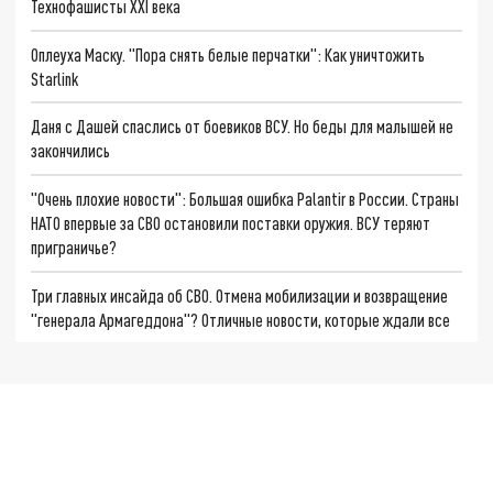
Технофашисты XXI века
Оплеуха Маску. "Пора снять белые перчатки": Как уничтожить
Starlink
Даня с Дашей спаслись от боевиков ВСУ. Но беды для малышей не
закончились
"Очень плохие новости": Большая ошибка Palantir в России. Страны
НАТО впервые за СВО остановили поставки оружия. ВСУ теряют
приграничье?
Три главных инсайда об СВО. Отмена мобилизации и возвращение
"генерала Армагеддона"? Отличные новости, которые ждали все