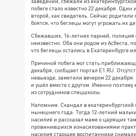
заведении, сбежали из екатеринбургской
побеге стало известно 22 декабря. Один
второй, как свидетель. Сейчас родители
боятся, что беглецы могут угрожать их де
Сбежавших, 16-летних парней, полиция о
неизвестно. Оба они родом из Асбеста, п
что беглецы остались в Екатеринбурге и
Причиной побега мог стать приближающи
декабря, сообщает портал E1.RU. Отсутс
невыезде, заметили вечером 22 декабря.
и ушёл вместе с другом. Именно поэтому 
из сотрудников спецшколы.
Напомним. Скандал в екатеринбургской 
нынешнего года. Тогда 12-летний мальчи
насилия и рассказал маме о царящих та
провинившихся изнасилованиями практи
насилия старшие воспитанники снимали 