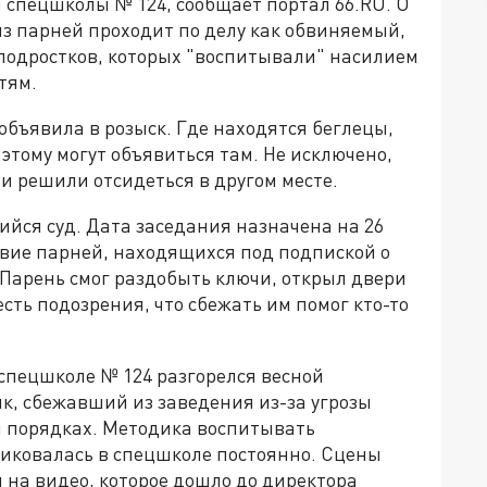
 спецшколы № 124, сообщает портал 66.RU. О
 из парней проходит по делу как обвиняемый,
 подростков, которых "воспитывали" насилием
тям.
бъявила в розыск. Где находятся беглецы,
оэтому могут объявиться там. Не исключено,
ли решили отсидеться в другом месте.
йся суд. Дата заседания назначена на 26
твие парней, находящихся под подпиской о
 Парень смог раздобыть ключи, открыл двери
есть подозрения, что сбежать им помог кто-то
спецшколе № 124 разгорелся весной
к, сбежавший из заведения из-за угрозы
м порядках. Методика воспитывать
ковалась в спецшколе постоянно. Сцены
на видео, которое дошло до директора