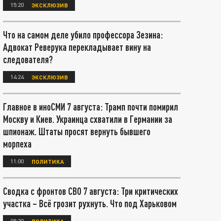
15:20
ЭКСКЛЮЗИВ
Что на самом деле убило профессора Зезина:
Адвокат Реверука перекладывает вину на
следователя?
14:24
ЭКСКЛЮЗИВ
Главное в иноСМИ 7 августа: Трамп почти помирил
Москву и Киев. Украинца схватили в Германии за
шпионаж. Штаты просят вернуть бывшего
морпеха
11:00
ПОЛИТИКА
Сводка с фронтов СВО 7 августа: Три критических
участка – Всё грозит рухнуть. Что под Харьковом
08:30
ПОЛИТИКА