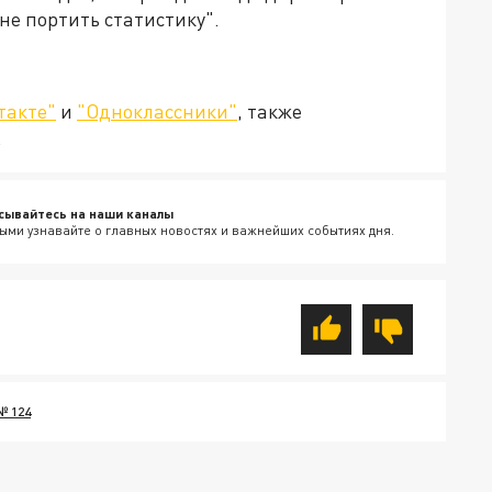
не портить статистику".
такте"
и
"Одноклассники"
, также
.
сывайтесь на наши каналы
ыми узнавайте о главных новостях и важнейших событиях дня.
 124