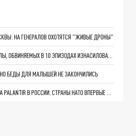
ОСКВЫ: НА ГЕНЕРАЛОВ ОХОТЯТСЯ "ЖИВЫЕ ДРОНЫ"
В ЕКАТЕРИНБУРГЕ СУДЯТ УЧЕНИКОВ СПЕЦШКОЛЫ, ОБВИНЯЕМЫХ В 10 ЭПИЗОДАХ ИЗНАСИЛОВАНИЙ
. НО БЕДЫ ДЛЯ МАЛЫШЕЙ НЕ ЗАКОНЧИЛИСЬ
"ОЧЕНЬ ПЛОХИЕ НОВОСТИ": БОЛЬШАЯ ОШИБКА PALANTIR В РОССИИ. СТРАНЫ НАТО ВПЕРВЫЕ ЗА СВО ОСТАНОВИЛИ ПОСТАВКИ ОРУЖИЯ. ВСУ ТЕРЯЮТ ПРИГРАНИЧЬЕ?