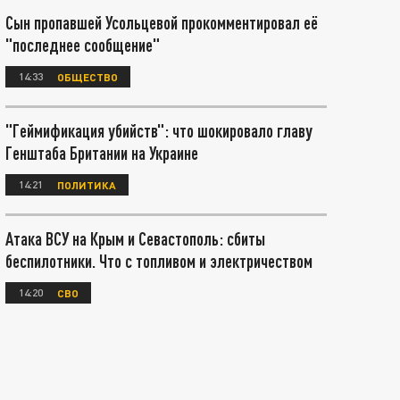
Сын пропавшей Усольцевой прокомментировал её
"последнее сообщение"
14:33
ОБЩЕСТВО
"Геймификация убийств": что шокировало главу
Генштаба Британии на Украине
14:21
ПОЛИТИКА
Атака ВСУ на Крым и Севастополь: сбиты
беспилотники. Что с топливом и электричеством
14:20
СВО