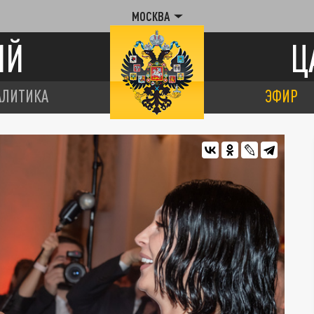
МОСКВА
ИЙ
Ц
АЛИТИКА
ЭФИР