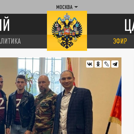
МОСКВА
ИЙ
Ц
АЛИТИКА
ЭФИР