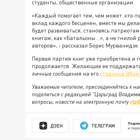
студенты, общественные организации.
«Каждый помогает тем, чем может: кто-то
вклад каждого бесценен, вместе мы дел
будет развиваться, становясь патриота
книгам, как «Батальоны...», а не гнило
авторов», - рассказал Борис Мурванидзе.
Первая партия книг уже приобретена и г
продолжается. Желающие ее поддержать 
личные сообщения на его
странице ВКон
Уважаемые читатели, присоединяйтесь к на
поделиться с редакцией "Царьград Владим
вопросы, новости на электронную почту
vlad
Подпи
ДЗЕН
ТЕЛЕГРАМ
и перв