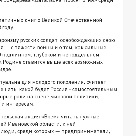
матичных книг о Великой Отечественной
 году.
ероизму русских солдат, освобождающих свою
я — о тяжести войны и о том, как сильные
О подлинном, глубоком и неподдельном
 к Родине ставится выше всех возможных
идзе.
туальна для молодого поколения, считает
ешать, какой будет Россия - самостоятельным
торые роли на сцене мировой политики,
 и интересам.
ительская акция «Время читать нужные
ей Ивановской области, к ней
люди, среди которых — предприниматели,