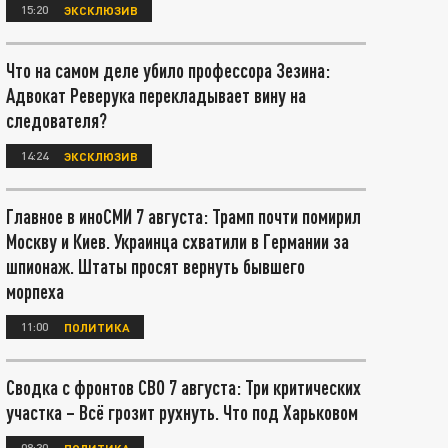
15:20
ЭКСКЛЮЗИВ
Что на самом деле убило профессора Зезина:
Адвокат Реверука перекладывает вину на
следователя?
14:24
ЭКСКЛЮЗИВ
Главное в иноСМИ 7 августа: Трамп почти помирил
Москву и Киев. Украинца схватили в Германии за
шпионаж. Штаты просят вернуть бывшего
морпеха
11:00
ПОЛИТИКА
Сводка с фронтов СВО 7 августа: Три критических
участка – Всё грозит рухнуть. Что под Харьковом
08:30
ПОЛИТИКА