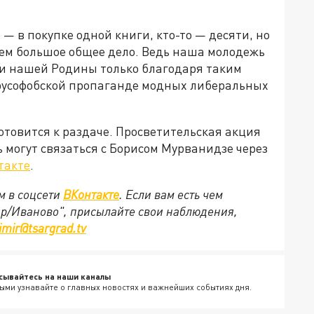
 — в покупке одной книги, кто-то — десяти, но
аем большое общее дело. Ведь наша молодежь
ми нашей Родины только благодаря таким
й русофобской пропаганде модных либеральных
отовится к раздаче. Просветительская акция
могут связаться с Борисом Мурванидзе через
такте
.
м в соцсети
ВКонтакте
. Если вам есть чем
ир/Иваново", присылайте свои наблюдения,
imir@tsargrad.tv
сывайтесь на наши каналы
ыми узнавайте о главных новостях и важнейших событиях дня.