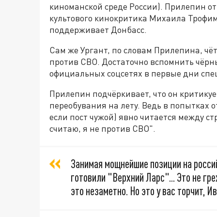
киноманской среде России). Прилепин отм
культового кинокритика Михаила Трофиме
поддерживает Донбасс.
Сам же Ургант, по словам Прилепина, чё
против СВО. Достаточно вспомнить чёрны
официальных соцсетях в первые дни спе
Прилепин подчёркивает, что он критикует
переобувания на лету. Ведь в попытках о
если пост чужой) явно читается между ст
считаю, я не против СВО".
Занимая мощнейшие позиции на россий
готовили "Верхний Ларс"... Это не гр
это незаметно. Но это у вас торчит, Ив