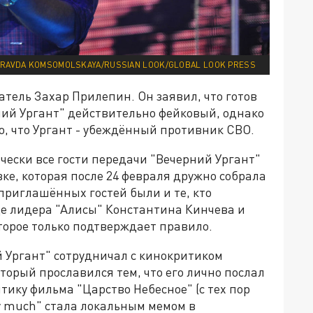
PRAVDA KOMSOMOLSKAYA/RUSSIAN LOOK/GLOBAL LOOK PRESS
атель Захар Прилепин. Он заявил, что готов
ний Ургант" действительно фейковый, однако
го, что Ургант - убеждённый противник СВО.
ески все гости передачи "Вечерний Ургант"
ке, которая после 24 февраля дружно собрала
 приглашённых гостей были и те, кто
е лидера "Алисы" Константина Кинчева и
оторое только подтверждает правило.
й Ургант" сотрудничал с кинокритиком
орый прославился тем, что его лично послал
тику фильма "Царство Небесное" (с тех пор
ery much" стала локальным мемом в