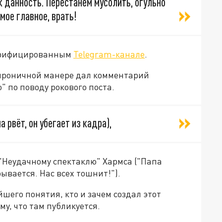
к данность. Перестанем мусолить, огульно
мое главное, врать!
верифицированным
Telegram-канале
.
 ироничной манере дал комментарий
 по поводу рокового поста.
 рвёт, он убегает из кадра),
 "Неудачному спектаклю" Хармса ("Папа
рывается. Нас всех тошнит!").
йшего понятия, кто и зачем создал этот
му, что там публикуется.