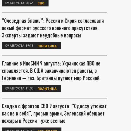
09 АВГУСТА 20:45
СВО
"Очередная блажь": Россия и Сирия согласовали
новый формат русского военного присутствия.
Эксперты задают неудобные вопросы
09 АВГУСТА 19:19
ПОЛИТИКА
Главное в ИноСМИ 9 августа: Украинская ПВО не
справляется. В США заканчиваются ракеты, в
Германии — газ. Британцы пугают мир Россией
09 АВГУСТА 11:00
ПОЛИТИКА
Сводка с фронтов СВО 9 августа: "Одессу утюжат
как не в себя", прорыв армии, Зеленский обещает
пожары в России - уже осенью
09 АВГУСТА 08:30
ОБЩЕСТВО