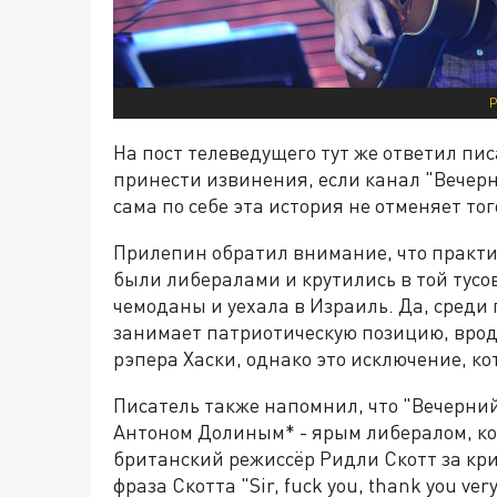
На пост телеведущего тут же ответил пис
принести извинения, если канал "Вечер
сама по себе эта история не отменяет то
Прилепин обратил внимание, что практич
были либералами и крутились в той тусов
чемоданы и уехала в Израиль. Да, среди
занимает патриотическую позицию, врод
рэпера Хаски, однако это исключение, к
Писатель также напомнил, что "Вечерни
Антоном Долиным* - ярым либералом, кот
британский режиссёр Ридли Скотт за кри
фраза Скотта "Sir, fuck you, thank you v