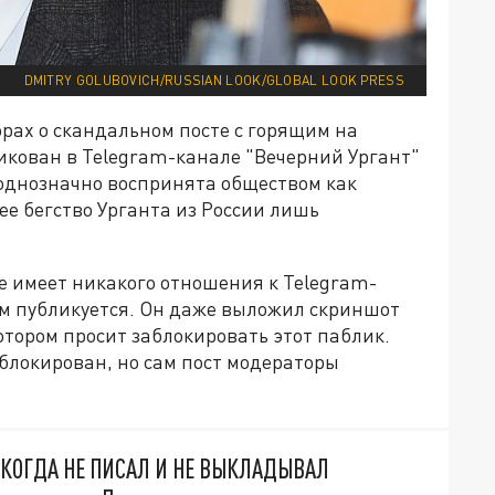
DMITRY GOLUBOVICH/RUSSIAN LOOK/GLOBAL LOOK PRESS
орах о скандальном посте с горящим на
икован в Telegram-канале "Вечерний Ургант"
 однозначно воспринята обществом как
е бегство Урганта из России лишь
не имеет никакого отношения к Telegram-
там публикуется. Он даже выложил скриншот
отором просит заблокировать этот паблик.
аблокирован, но сам пост модераторы
НИКОГДА НЕ ПИСАЛ И НЕ ВЫКЛАДЫВАЛ