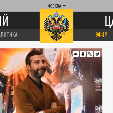
МОСКВА
ИЙ
Ц
АЛИТИКА
ЭФИР