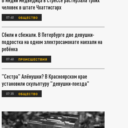
В Индии медведица в стрессе растерзала троих
человек в штате Чхаттисгарх
07:40
ОБЩЕСТВО
Сбили и сбежали. В Петербурге две девушки-
подростка на одном электросамокате наехали на
ребёнка
07:40
ПРОИСШЕСТВИЯ
"Сестра" Алёнушки? В Красноярском крае
установили скульптуру "девушки-поезда"
07:35
ОБЩЕСТВО