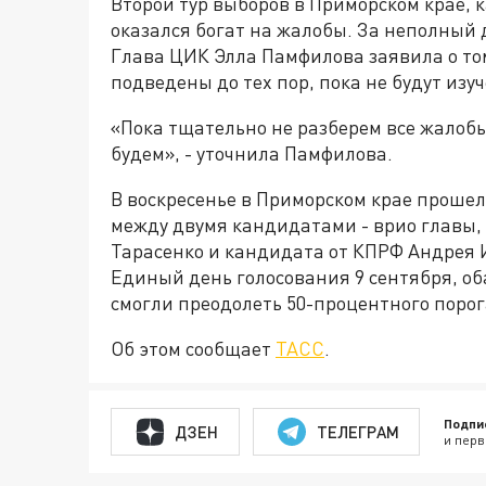
Второй тур выборов в Приморском крае, 
оказался богат на жалобы. За неполный д
Глава ЦИК Элла Памфилова заявила о том
подведены до тех пор, пока не будут из
«Пока тщательно не разберем все жалобы
будем», - уточнила Памфилова.
В воскресенье в Приморском крае прошел
между двумя кандидатами - врио главы,
Тарасенко и кандидата от КПРФ Андрея И
Единый день голосования 9 сентября, об
смогли преодолеть 50-процентного порог
Об этом сообщает
ТАСС
.
Подпи
ДЗЕН
ТЕЛЕГРАМ
и перв