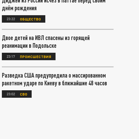
Диджей из России исчез в Паттае перед своим
днём рождения
23:22
ОБЩЕСТВО
Двое детей на ИВЛ спасены из горящей
реанимации в Подольске
23:17
ПРОИСШЕСТВИЯ
Разведка США предупредила о массированном
ракетном ударе по Киеву в ближайшие 48 часов
23:02
СВО