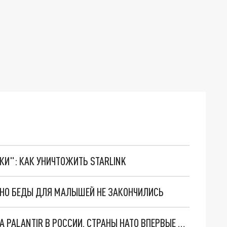
ТКИ": КАК УНИЧТОЖИТЬ STARLINK
. НО БЕДЫ ДЛЯ МАЛЫШЕЙ НЕ ЗАКОНЧИЛИСЬ
"ОЧЕНЬ ПЛОХИЕ НОВОСТИ": БОЛЬШАЯ ОШИБКА PALANTIR В РОССИИ. СТРАНЫ НАТО ВПЕРВЫЕ ЗА СВО ОСТАНОВИЛИ ПОСТАВКИ ОРУЖИЯ. ВСУ ТЕРЯЮТ ПРИГРАНИЧЬЕ?