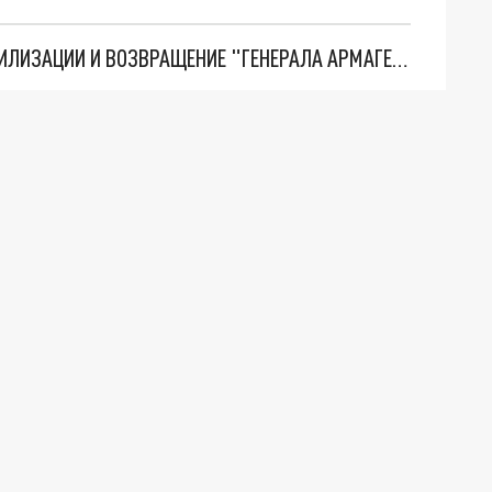
ТРИ ГЛАВНЫХ ИНСАЙДА ОБ СВО. ОТМЕНА МОБИЛИЗАЦИИ И ВОЗВРАЩЕНИЕ "ГЕНЕРАЛА АРМАГЕДДОНА"? ОТЛИЧНЫЕ НОВОСТИ, КОТОРЫЕ ЖДАЛИ ВСЕ