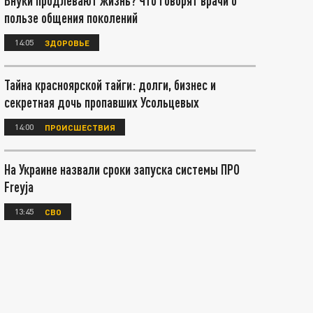
Внуки продлевают жизнь? Что говорят врачи о
пользе общения поколений
14:05
ЗДОРОВЬЕ
Тайна красноярской тайги: долги, бизнес и
секретная дочь пропавших Усольцевых
14:00
ПРОИСШЕСТВИЯ
На Украине назвали сроки запуска системы ПРО
Freyja
13:45
СВО