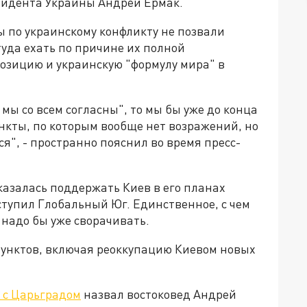
езидента Украины Андрей Ермак.
ы по украинскому конфликту не позвали
туда ехать по причине их полной
озицию и украинскую "формулу мира" в
 мы со всем согласны", то мы бы уже до конца
нкты, по которым вообще нет возражений, но
ся", - пространно пояснил во время пресс-
тказалась поддержать Киев в его планах
ступил Глобальный Юг. Единственное, с чем
 надо бы уже сворачивать.
пунктов, включая реоккупацию Киевом новых
 с Царьградом
назвал востоковед Андрей