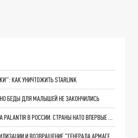
ТКИ": КАК УНИЧТОЖИТЬ STARLINK
. НО БЕДЫ ДЛЯ МАЛЫШЕЙ НЕ ЗАКОНЧИЛИСЬ
"ОЧЕНЬ ПЛОХИЕ НОВОСТИ": БОЛЬШАЯ ОШИБКА PALANTIR В РОССИИ. СТРАНЫ НАТО ВПЕРВЫЕ ЗА СВО ОСТАНОВИЛИ ПОСТАВКИ ОРУЖИЯ. ВСУ ТЕРЯЮТ ПРИГРАНИЧЬЕ?
ТРИ ГЛАВНЫХ ИНСАЙДА ОБ СВО. ОТМЕНА МОБИЛИЗАЦИИ И ВОЗВРАЩЕНИЕ "ГЕНЕРАЛА АРМАГЕДДОНА"? ОТЛИЧНЫЕ НОВОСТИ, КОТОРЫЕ ЖДАЛИ ВСЕ