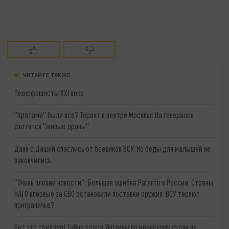
ЧИТАЙТЕ ТАКЖЕ:
Технофашисты XXI века
"Кротами" были все? Теракт в центре Москвы: На генералов
охотятся "живые дроны"
Даня с Дашей спаслись от боевиков ВСУ. Но беды для малышей не
закончились
"Очень плохие новости": Большая ошибка Palantir в России. Страны
НАТО впервые за СВО остановили поставки оружия. ВСУ теряют
приграничье?
Вот это триллер! Тайна удара Украины по иранскому судну на