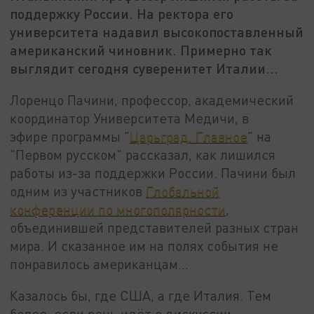
поддержку России. На ректора его
университета надавил высокопоставленный
американский чиновник. Примерно так
выглядит сегодня суверенитет Италии...
Лоренцо Пачини, профессор, академический
координатор Университета Медичи, в
эфире программы "
Царьград. Главное
" на
"Первом русском" рассказал, как лишился
работы из-за поддержки России. Пачини был
одним из участников
Глобальной
конференции по многополярности
,
объединившей представителей разных стран
мира. И сказанное им на полях события не
понравилось американцам...
Казалось бы, где США, а где Италия. Тем
более, если речь идёт о дискуссии,