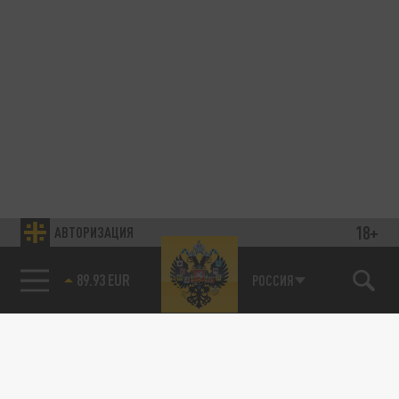
18+
АВТОРИЗАЦИЯ
89.93 EUR
РОССИЯ