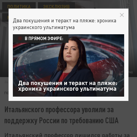
ПОЛИТИКА
ЭКСКЛЮЗИВ
МАРАФОН МНОГОПОЛЯРНОСТИ
Два покушения и теракт на пляже: хроника
украинского ультиматума
В ПРЯМОМ ЭФИРЕ:
ФОТО: ЦАРЬГРАД
24 МАЯ 19:57
ПОДПИШИТЕСЬ:
Итальянского профессора уволили за
поддержку России по требованию США
Итальянский профессор лишился работы за