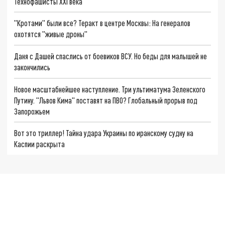
Технофашисты XXI века
"Кротами" были все? Теракт в центре Москвы: На генералов
охотятся "живые дроны"
Даня с Дашей спаслись от боевиков ВСУ. Но беды для малышей не
закончились
Новое масштабнейшее наступление. Три ультиматума Зеленского
Путину. "Львов Кима" поставят на ПВО? Глобальный прорыв под
Запорожьем
Вот это триллер! Тайна удара Украины по иранскому судну на
Каспии раскрыта