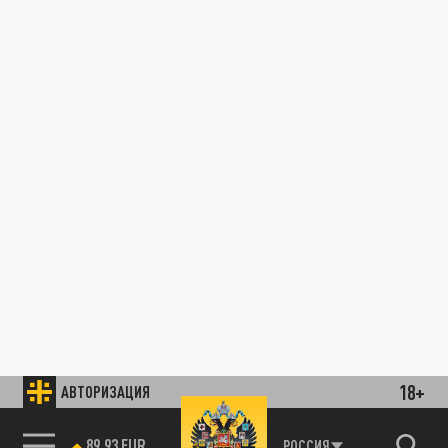
18+
АВТОРИЗАЦИЯ
89.93 EUR
РОССИЯ