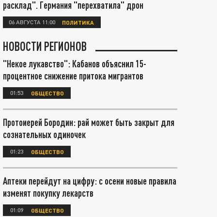
расклад". Германия "перехватила" дрон
06 АВГУСТА 11:00
ПОЛИТИКА
НОВОСТИ РЕГИОНОВ
"Некое лукавство": Кабанов объяснил 15-
процентное снижение притока мигрантов
01:53
ОБЩЕСТВО
Протоиерей Бородин: рай может быть закрыт для
сознательных одиночек
01:23
ОБЩЕСТВО
Аптеки перейдут на цифру: с осени новые правила
изменят покупку лекарств
01:09
ОБЩЕСТВО