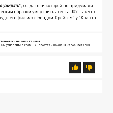
я умирать
", создатели которой не придумали
ским образом умертвить агента 007. Так что
худшего фильма с Бондом-Крейгом" у "Кванта
сывайтесь на наши каналы
ыми узнавайте о главных новостях и важнейших событиях дня.