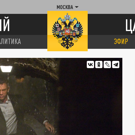
МОСКВА
ИЙ
Ц
АЛИТИКА
ЭФИР