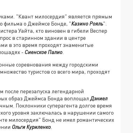
руками. "Квант милосердия" является прямым
 фильма о Джеймсе Бонде, "
Казино Рояль
".
истера Уайта, кто виновен в гибели Веспер
прос в старинном здании в центре
енами в это время проходят знаменитые
лошадях -
Сиенское Палио
.
конные соревнования между городскими
ножество туристов со всего мира, проходят
м после перезапуска легендарной
орых образ Джеймса Бонда воплощал
Дэниел
ачным. Поклонники суперагента долгое время
ского уровня заключалась в нарушении самого
нте милосердия" Бонд не имел романтических
нении
Ольги Куриленко
.