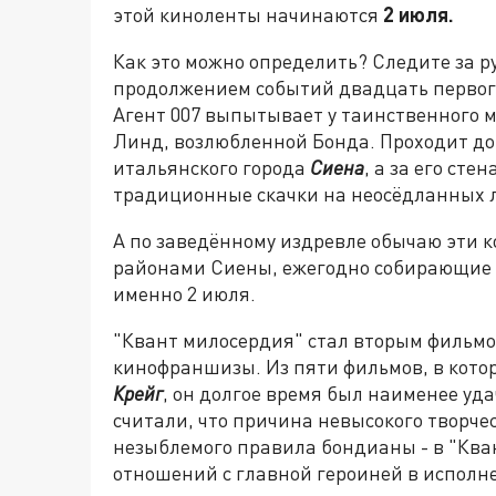
этой киноленты начинаются
2 июля.
Как это можно определить? Следите за 
продолжением событий двадцать первого
Агент 007 выпытывает у таинственного м
Линд, возлюбленной Бонда. Проходит до
итальянского города
Сиена
, а за его ст
традиционные скачки на неосёдланных 
А по заведённому издревле обычаю эти 
районами Сиены, ежегодно собирающие м
именно 2 июля.
"Квант милосердия" стал вторым фильмо
кинофраншизы. Из пяти фильмов, в кот
Крейг
, он долгое время был наименее уд
считали, что причина невысокого творче
незыблемого правила бондианы - в "Ква
отношений с главной героиней в испол