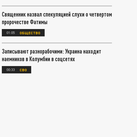
Священник назвал спекуляцией слухи о четвертом
пророчестве Фатимы
01:05
ОБЩЕСТВО
Записывают разнорабочими: Украина находит
наемников в Колумбии в соцсетях
00:33
СВО