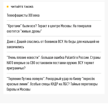
ЧИТАЙТЕ ТАКЖЕ:
Технофашисты XXI века
"Кротами" были все? Теракт в центре Москвы: На генералов
охотятся "живые дроны"
Даня с Дашей спаслись от боевиков ВСУ. Но беды для малышей не
закончились
"Очень плохие новости": Большая ошибка Palantir в России. Страны
НАТО впервые за СВО остановили поставки оружия. ВСУ теряют
приграничье?
"Терпение Путина лопнуло". Рекордный удар по Киеву "пересёк
красные линии". Особые спецы КНДР на ЛБС? Тайные переговоры
Европы и Москвы