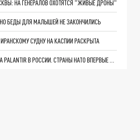
ОСКВЫ: НА ГЕНЕРАЛОВ ОХОТЯТСЯ "ЖИВЫЕ ДРОНЫ"
. НО БЕДЫ ДЛЯ МАЛЫШЕЙ НЕ ЗАКОНЧИЛИСЬ
О ИРАНСКОМУ СУДНУ НА КАСПИИ РАСКРЫТА
"ОЧЕНЬ ПЛОХИЕ НОВОСТИ": БОЛЬШАЯ ОШИБКА PALANTIR В РОССИИ. СТРАНЫ НАТО ВПЕРВЫЕ ЗА СВО ОСТАНОВИЛИ ПОСТАВКИ ОРУЖИЯ. ВСУ ТЕРЯЮТ ПРИГРАНИЧЬЕ?