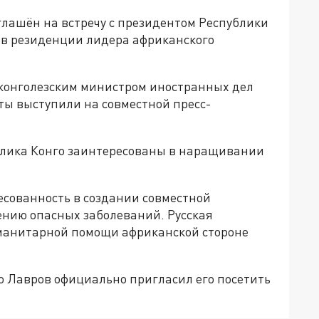
глашён на встречу с президентом Республики
ь в резиденции лидера африканского
с конголезским министром иностранных дел
ты выступили на совместной пресс-
блика Конго заинтересованы в наращивании
есованность в создании совместной
нию опасных заболеваний. Русская
уманитарной помощи африканской стороне
со Лавров официально пригласил его посетить