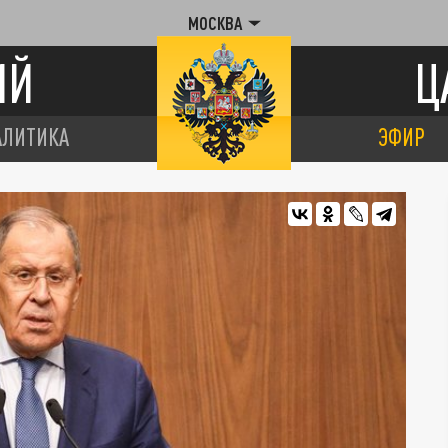
МОСКВА
ИЙ
Ц
АЛИТИКА
ЭФИР