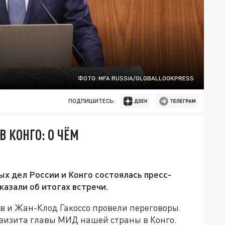
ФОТО: MFA RUSSIA/GLOBALLOOKPRESS
ПОДПИШИТЕСЬ:
 КОНГО: О ЧЁМ
х дел России и Конго состоялась пресс-
казали об итогах встречи.
в и Жан-Клод Гакоссо провели переговоры.
о визита главы МИД нашей страны в Конго.