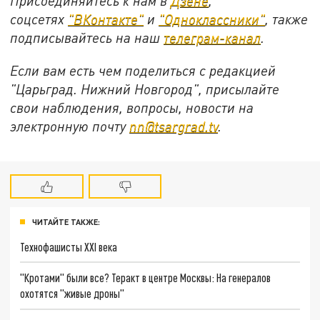
Присоединяйтесь к нам в
Дзене
,
соцсетях
"ВКонтакте"
и
"Одноклассники"
,
также
подписывайтесь на
наш
телеграм-канал
.
Если вам есть чем поделиться с редакцией
"Царьград. Нижний Новгород", присылайте
свои наблюдения, вопросы, новости на
электронную почту
nn@tsargrad.tv
.
ЧИТАЙТЕ ТАКЖЕ:
Технофашисты XXI века
"Кротами" были все? Теракт в центре Москвы: На генералов
охотятся "живые дроны"