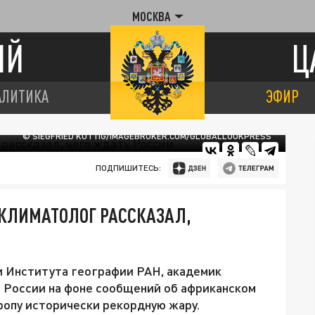
МОСКВА
ИЙ
Ц
АЛИТИКА
ЭФИР
© SIEGFRIED KUTTIG/IMAGEBROKER.COM/GLOBALLOOKPRESS
ПОДПИШИТЕСЬ:
 КЛИМАТОЛОГ РАССКАЗАЛ,
 Института географии РАН, академик
 России на фоне сообщений об африканском
вропу исторически рекордную жару.