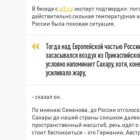
В беседе с
aif.ru
эксперт подтвердил: пого
действительно сильная температурная ан
России была похожая ситуация.
Тогда над Европейской частью России
засасывался воздух из Прикаспийской
условно напоминает Сахару, хотя, кон
усиливало жару,
- сказал он.
По мнению Семёнова, до России отголоски
Сахары до нашей страны слишком далек
пространственный масштаб, речь идёт о 
стоит беспокоиться - это Германии, Авст