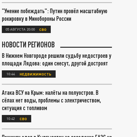
"Умение побеждать": Путин провёл масштабную
рокировку в Минобороны России
05 АВГУСТА 20:00
СВО
НОВОСТИ РЕГИОНОВ
В Нижнем Новгороде решили судьбу недостроев у
площади Лядова: один снесут, другой достроят
10:44
НЕДВИЖИМОСТЬ
Атака ВСУ на Крым: налёты на полуостров. В
сёлах нет воды, проблемы с электричеством,
ситуация с топливом
10:42
СВО