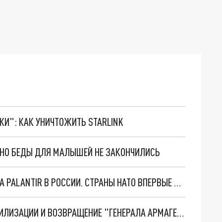
ТКИ": КАК УНИЧТОЖИТЬ STARLINK
. НО БЕДЫ ДЛЯ МАЛЫШЕЙ НЕ ЗАКОНЧИЛИСЬ
"ОЧЕНЬ ПЛОХИЕ НОВОСТИ": БОЛЬШАЯ ОШИБКА PALANTIR В РОССИИ. СТРАНЫ НАТО ВПЕРВЫЕ ЗА СВО ОСТАНОВИЛИ ПОСТАВКИ ОРУЖИЯ. ВСУ ТЕРЯЮТ ПРИГРАНИЧЬЕ?
ТРИ ГЛАВНЫХ ИНСАЙДА ОБ СВО. ОТМЕНА МОБИЛИЗАЦИИ И ВОЗВРАЩЕНИЕ "ГЕНЕРАЛА АРМАГЕДДОНА"? ОТЛИЧНЫЕ НОВОСТИ, КОТОРЫЕ ЖДАЛИ ВСЕ