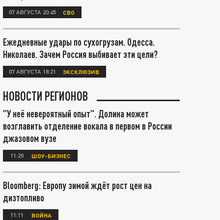
07 АВГУСТА 20:45
СВО
Ежедневные удары по сухогрузам. Одесса.
Николаев. Зачем Россия выбивает эти цели?
07 АВГУСТА 18:21
ЭКСКЛЮЗИВ
НОВОСТИ РЕГИОНОВ
"У неё невероятный опыт". Долина может
возглавить отделение вокала в первом в России
джазовом вузе
11:20
ШОУ-БИЗНЕС
Bloomberg: Европу зимой ждёт рост цен на
дизтопливо
11:11
ВОЙНА