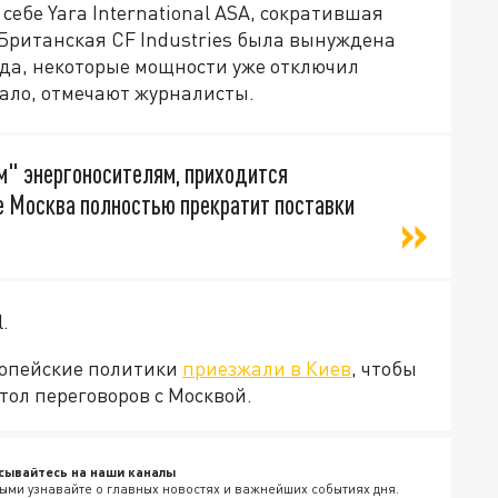
себе Yara International ASA, сократившая
Британская CF Industries была вынуждена
ода, некоторые мощности уже отключил
чало, отмечают журналисты.
м" энергоносителям, приходится
е Москва полностью прекратит поставки
.
вропейские политики
приезжали в Киев
, чтобы
тол переговоров с Москвой.
сывайтесь на наши каналы
ыми узнавайте о главных новостях и важнейших событиях дня.