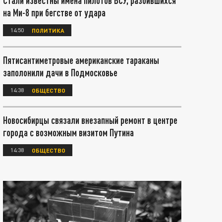
Стали известны имена пилотов ВСУ, разбившихся
на Ми-8 при бегстве от удара
14:50
ПОЛИТИКА
Пятисантиметровые американские тараканы
заполонили дачи в Подмосковье
14:38
ОБЩЕСТВО
Новосибирцы связали внезапный ремонт в центре
города с возможным визитом Путина
14:38
ОБЩЕСТВО