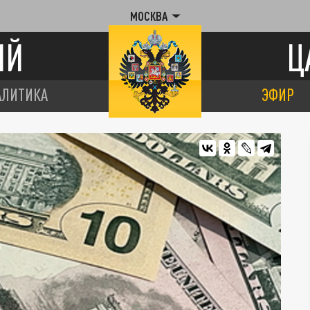
МОСКВА
ИЙ
Ц
АЛИТИКА
ЭФИР