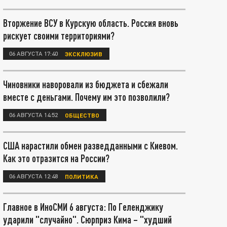
Вторжение ВСУ в Курскую область. Россия вновь
рискует своими территориями?
06 АВГУСТА 17:40
ЭКСКЛЮЗИВ
Чиновники наворовали из бюджета и сбежали
вместе с деньгами. Почему им это позволили?
06 АВГУСТА 14:52
ОБЩЕСТВО
США нарастили обмен разведданными с Киевом.
Как это отразится на России?
06 АВГУСТА 12:48
ПОЛИТИКА
Главное в ИноСМИ 6 августа: По Геленджику
ударили "случайно". Сюрприз Кима – "худший