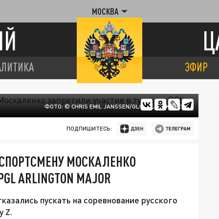
МОСКВА
ИЙ
Ц
АЛИТИКА
ЭФИР
ФОТО: © CHRIS EMIL JANSSEN/GLOBALLOOKPRESS
ПОДПИШИТЕСЬ:
РСПОРТСМЕНУ МОСКАЛЕНКО
PGL ARLINGTON MAJOR
казались пускать на соревнование русского
 Z.