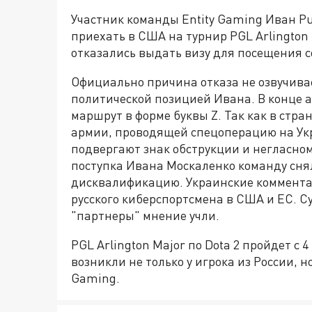
Участник команды
Entity Gaming Иван P
приехать в США на турнир PGL Arlington 
отказались выдать визу для посещения с
Официально причина отказа не озвучивает
политической позицией Ивана. В конце а
маршрут в форме буквы
Z.
Так как в стра
армии, проводящей спецоперацию на Укр
подвергают знак обструкции и негласному,
поступка Ивана Москаленко команду сня
дисквалификацию. Украинские комментат
русского киберспортсмена в США и ЕС. С
"партнеры" мнение учли.
PGL Arlington Major по Dota 2 пройдет с 
возникли не только у игрока из России, н
Gaming.