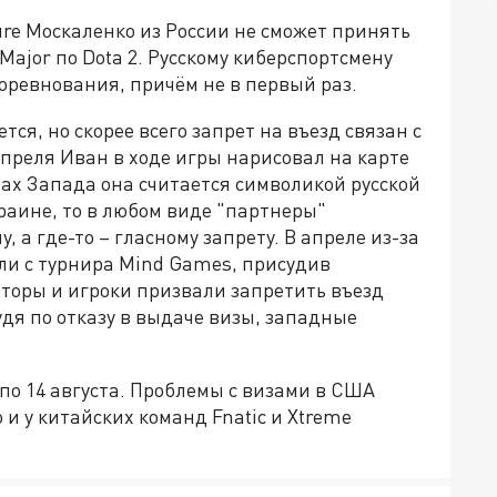
ure Москаленко из России не сможет принять
Major по Dota 2. Русскому киберспортсмену
оревнования, причём не в первый раз.
ся, но скорее всего запрет на въезд связан с
преля Иван в ходе игры нарисовал на карте
нах Запада она считается символикой русской
аине, то в любом виде "партнеры"
 а где-то – гласному запрету. В апреле из-за
ли с турнира Mind Games, присудив
оры и игроки призвали запретить въезд
удя по отказу в выдаче визы, западные
4 по 14 августа. Проблемы с визами в США
о и у китайских команд Fnatic и Xtreme