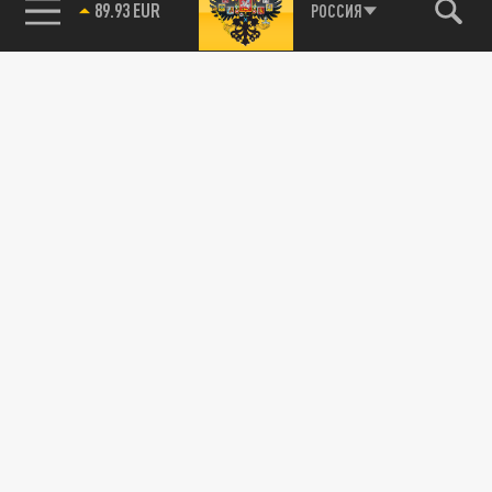
РОССИЯ
85.64 BRENT
89.93 EUR