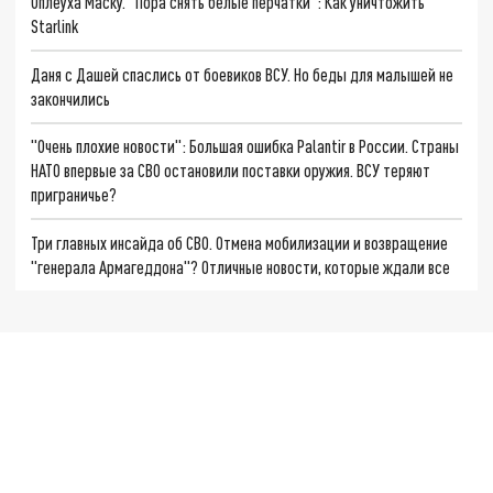
Оплеуха Маску. "Пора снять белые перчатки": Как уничтожить
Starlink
Даня с Дашей спаслись от боевиков ВСУ. Но беды для малышей не
закончились
"Очень плохие новости": Большая ошибка Palantir в России. Страны
НАТО впервые за СВО остановили поставки оружия. ВСУ теряют
приграничье?
Три главных инсайда об СВО. Отмена мобилизации и возвращение
"генерала Армагеддона"? Отличные новости, которые ждали все