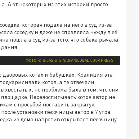
а. А от некоторых из этих историй просто
оседке, которая подала на него в суд из-за
кусала соседку и даже не справляла нужду в её
ина пошла в суд из-за того, что собака рычала
адания.
ФОТО: © SILAS STEIN/DPA/GLOBAL LOOK PRESS
о дворовых котах и бабушках. Коалиция эта
подкармливали котов, а те отвечали
в хвостатых, но проблема была в том, что они
 площадке. Перевоспитывать котов автор не
икам с просьбой поставить закрытую
 после установки песочницы автор в 7 утра
седка из дома напротив открывает песочницу