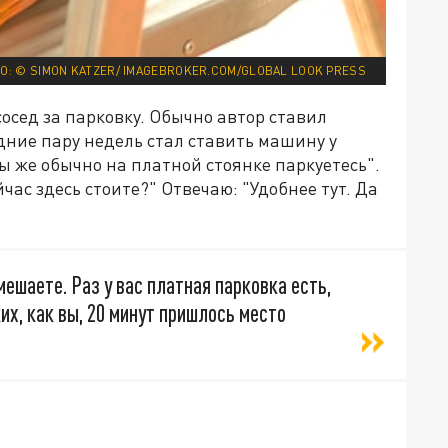
О: © SIMON KATZER/ IMAGEBROKER.COM/GLOBAL LOOK PRESS
сосед за парковку. Обычно автор ставил
дние пару недель стал ставить машину у
ы же обычно на платной стоянке паркуетесь".
ейчас здесь стоите?" Отвечаю: "Удобнее тут. Да
ешаете. Раз у вас платная парковка есть,
ких, как вы, 20 минут пришлось место