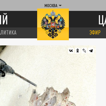
МОСКВА
ИЙ
Ц
АЛИТИКА
ЭФИР