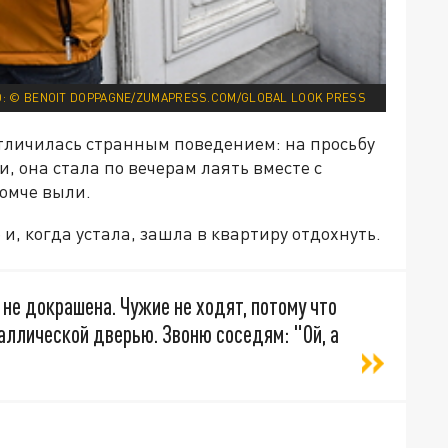
: © BENOIT DOPPAGNE/ZUMAPRESS.COM/GLOBAL LOOK PRESS
 отличилась странным поведением: на просьбу
и, она стала по вечерам лаять вместе с
ромче выли.
и, когда устала, зашла в квартиру отдохнуть.
а не докрашена. Чужие не ходят, потому что
таллической дверью. Звоню соседям: "Ой, а