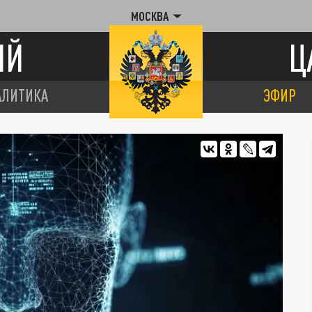
МОСКВА
ИЙ
Ц
АЛИТИКА
ЭФИР