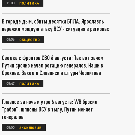
11:00
ПОЛИТИКА
В городе дым, сбиты десятки БПЛА: Ярославль
пережил мощную атаку ВСУ - ситуация в регионах
08:56
ОБЩЕСТВО
Сводка с фронтов СВО 6 августа: Так вот зачем
Путин срочно начал ротацию генералов. Наши в
Орехове. Заход в Славянск и штурм Чернигова
08:47
ПОЛИТИКА
Главное за ночь и утро 6 августа: WB бросил
"рабов", шпионы ВСУ в тылу, Путин меняет
генералов
08:00
ЭКСКЛЮЗИВ