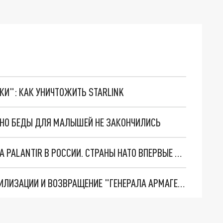
ТКИ": КАК УНИЧТОЖИТЬ STARLINK
. НО БЕДЫ ДЛЯ МАЛЫШЕЙ НЕ ЗАКОНЧИЛИСЬ
"ОЧЕНЬ ПЛОХИЕ НОВОСТИ": БОЛЬШАЯ ОШИБКА PALANTIR В РОССИИ. СТРАНЫ НАТО ВПЕРВЫЕ ЗА СВО ОСТАНОВИЛИ ПОСТАВКИ ОРУЖИЯ. ВСУ ТЕРЯЮТ ПРИГРАНИЧЬЕ?
ТРИ ГЛАВНЫХ ИНСАЙДА ОБ СВО. ОТМЕНА МОБИЛИЗАЦИИ И ВОЗВРАЩЕНИЕ "ГЕНЕРАЛА АРМАГЕДДОНА"? ОТЛИЧНЫЕ НОВОСТИ, КОТОРЫЕ ЖДАЛИ ВСЕ