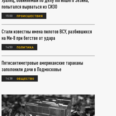
Уралец, обвиняемый по делу погибшего Зезина,
попытался вырваться из СИЗО
15:00
ПРОИСШЕСТВИЯ
Стали известны имена пилотов ВСУ, разбившихся
на Ми-8 при бегстве от удара
14:50
ПОЛИТИКА
Пятисантиметровые американские тараканы
заполонили дачи в Подмосковье
14:38
ОБЩЕСТВО