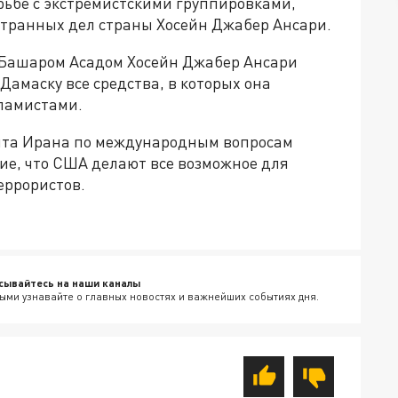
рьбе с экстремистскими группировками,
транных дел страны Хосейн Джабер Ансари.
 Башаром Асадом Хосейн Джабер Ансари
Дамаску все средства, в которых она
ламистами.
нта Ирана по международным вопросам
е, что США делают все возможное для
еррористов.
сывайтесь на наши каналы
ыми узнавайте о главных новостях и важнейших событиях дня.