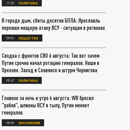
11:00
ПОЛИТИКА
В городе дым, сбиты десятки БПЛА: Ярославль
пережил мощную атаку ВСУ - ситуация в регионах
08:56
ОБЩЕСТВО
Сводка с фронтов СВО 6 августа: Так вот зачем
Путин срочно начал ротацию генералов. Наши в
Орехове. Заход в Славянск и штурм Чернигова
08:47
ПОЛИТИКА
Главное за ночь и утро 6 августа: WB бросил
"рабов", шпионы ВСУ в тылу, Путин меняет
генералов
08:00
ЭКСКЛЮЗИВ