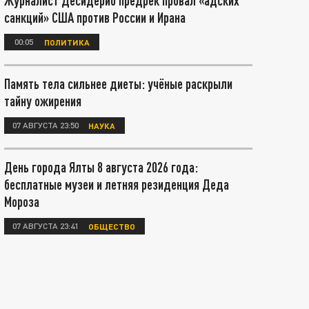
Журналист Десидерио предрёк провал «адских
санкций» США против России и Ирана
00:05
ПОЛИТИКА
Память тела сильнее диеты: учёные раскрыли
тайну ожирения
07 АВГУСТА 23:50
НАУКА
День города Ялты 8 августа 2026 года:
бесплатные музеи и летняя резиденция Деда
Мороза
07 АВГУСТА 23:41
ОБЩЕСТВО