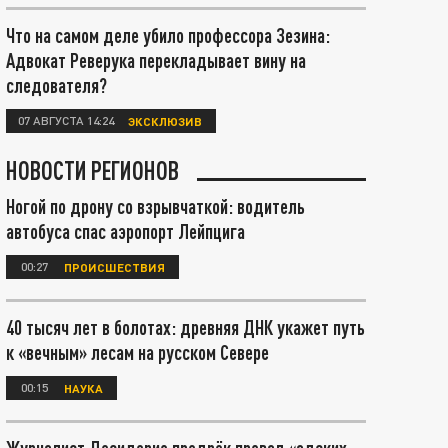
Что на самом деле убило профессора Зезина:
Адвокат Реверука перекладывает вину на
следователя?
07 АВГУСТА 14:24
ЭКСКЛЮЗИВ
НОВОСТИ РЕГИОНОВ
Ногой по дрону со взрывчаткой: водитель
автобуса спас аэропорт Лейпцига
00:27
ПРОИСШЕСТВИЯ
40 тысяч лет в болотах: древняя ДНК укажет путь
к «вечным» лесам на русском Севере
00:15
НАУКА