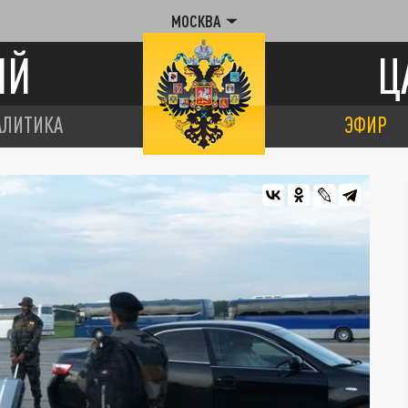
МОСКВА
ИЙ
Ц
АЛИТИКА
ЭФИР