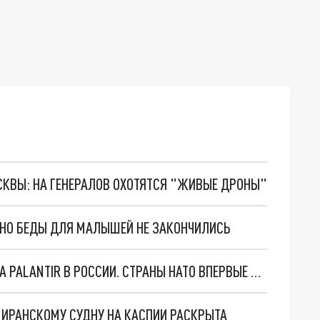
ОСКВЫ: НА ГЕНЕРАЛОВ ОХОТЯТСЯ "ЖИВЫЕ ДРОНЫ"
. НО БЕДЫ ДЛЯ МАЛЫШЕЙ НЕ ЗАКОНЧИЛИСЬ
"ОЧЕНЬ ПЛОХИЕ НОВОСТИ": БОЛЬШАЯ ОШИБКА PALANTIR В РОССИИ. СТРАНЫ НАТО ВПЕРВЫЕ ЗА СВО ОСТАНОВИЛИ ПОСТАВКИ ОРУЖИЯ. ВСУ ТЕРЯЮТ ПРИГРАНИЧЬЕ?
О ИРАНСКОМУ СУДНУ НА КАСПИИ РАСКРЫТА