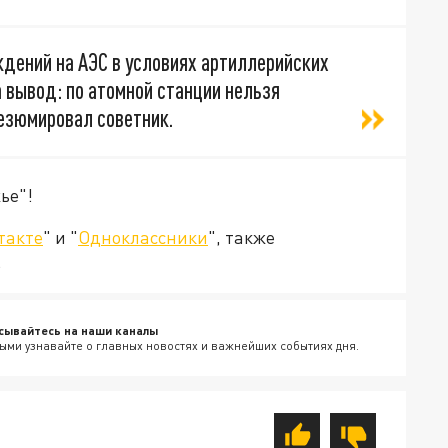
дений на АЭС в условиях артиллерийских
а вывод: по атомной станции нельзя
резюмировал советник.
ье"!
такте
" и "
Одноклассники
", также
.
сывайтесь на наши каналы
ыми узнавайте о главных новостях и важнейших событиях дня.