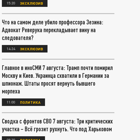
15:20
ЭКСКЛЮЗИВ
Что на самом деле убило профессора Зезина:
Адвокат Реверука перекладывает вину на
следователя?
14:24
ЭКСКЛЮЗИВ
Главное в иноСМИ 7 августа: Трамп почти помирил
Москву и Киев. Украинца схватили в Германии за
шпионаж. Штаты просят вернуть бывшего
морпеха
11:00
ПОЛИТИКА
Сводка с фронтов СВО 7 августа: Три критических
участка – Всё грозит рухнуть. Что под Харьковом
08:30
ПОЛИТИКА