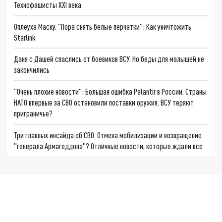
Технофашисты XXI века
Оплеуха Маску. "Пора снять белые перчатки": Как уничтожить
Starlink
Даня с Дашей спаслись от боевиков ВСУ. Но беды для малышей не
закончились
"Очень плохие новости": Большая ошибка Palantir в России. Страны
НАТО впервые за СВО остановили поставки оружия. ВСУ теряют
приграничье?
Три главных инсайда об СВО. Отмена мобилизации и возвращение
"генерала Армагеддона"? Отличные новости, которые ждали все