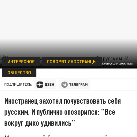
ИНТЕРЕСНОЕ
ГОВОРЯТ ИНОСТРАНЦЫ
ФОТО: ANDREY ARKUSHA/GLOBALLOOKPRESS
ОБЩЕСТВО
02 НОЯБРЯ 21:11
ПОДПИШИТЕСЬ:
Иностранец захотел почувствовать себя
русским. И публично опозорился: "Все
вокруг дико удивились"