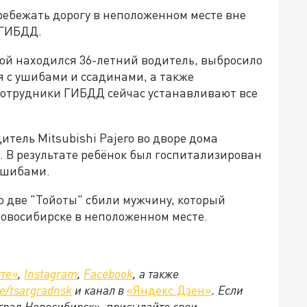
ребежать дорогу в неположенном месте вне
 ГИБДД.
рой находился 36-летний водитель, выбросило
я с ушибами и ссадинами, а также
 Сотрудники ГИБДД сейчас устанавливают все
итель Mitsubishi Pajero во дворе дома
к. В результате ребёнок был госпитализирован
 ушибами.
то две "Тойоты" сбили мужчину, который
овосибирске в неположенном месте.
те»
,
Instagram
,
Facebook
, а также
e/tsargradnsk
и канал в
«Яндекс.Дзен»
. Если
ьград Новосибирск», присылайте свои