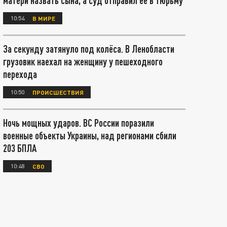
матери назвать сына, а суд отправил ее в тюрьму
10:54
В МИРЕ
За секунду затянуло под колёса. В Ленобласти
грузовик наехал на женщину у пешеходного
перехода
10:50
ПРОИСШЕСТВИЯ
Ночь мощных ударов. ВС России поразили
военные объекты Украины, над регионами сбили
203 БПЛА
10:48
СВО