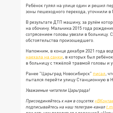
Ребёнок гулял на улице один и решил пе
зоны пешеходного перехода, уточнили в
В результате ДТП машину, за рулём кото
на обочину. Мальчика 2015 года рождени
сотрясением головы увезли в больницу.
обстоятельства произошедшего.
Напомним, в конце декабря 2021 года вод
наехала на санки
, в которых был ребёно
в больницу с тяжёлой травмой головы и
Ранее "Царьград Новосибирск"
писал
, ч
пытался перейти улицу Станционную в Н
Уважаемые читатели Царьграда!
Присоединяйтесь к нам в соцсетях
«ВКонтак
подписывайтесь на наш телеграм-канал
t.m
вам есть чем поделиться с редакцией «Цар