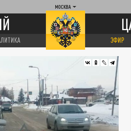
МОСКВА
ИЙ
Ц
АЛИТИКА
ЭФИР